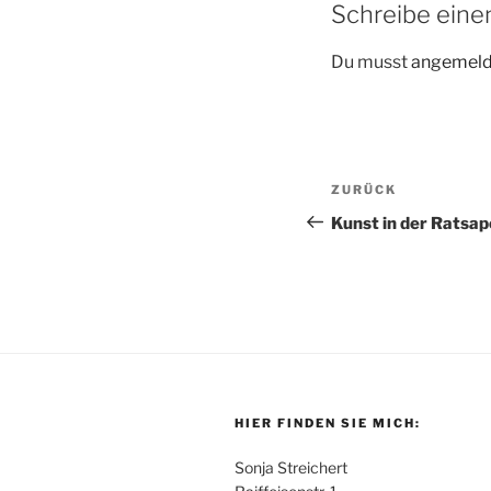
Schreibe ein
Du musst
angemeld
Beitragsnav
Vorheriger
ZURÜCK
Beitrag
Kunst in der Ratsa
HIER FINDEN SIE MICH:
Sonja Streichert