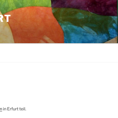
RT
on
in Erfurt teil.