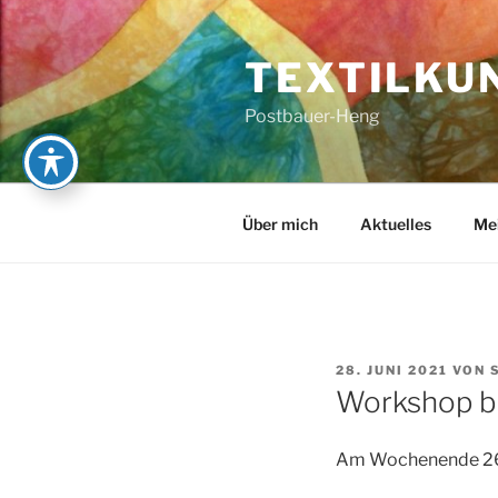
Zum
Inhalt
TEXTILKU
springen
Postbauer-Heng
Über mich
Aktuelles
Me
VERÖFFENTLICHT
28. JUNI 2021
VON
AM
Workshop be
Am Wochenende 26.