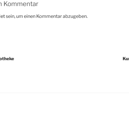
en Kommentar
et
sein, um einen Kommentar abzugeben.
igation
potheke
Ku