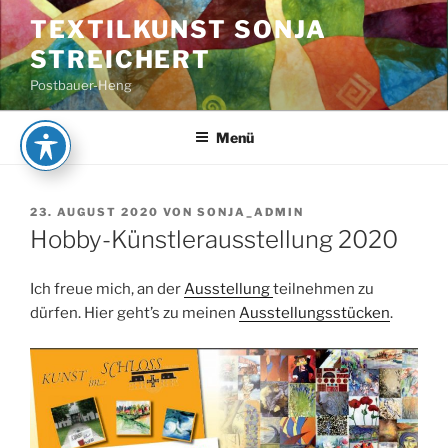
Zum
TEXTILKUNST SONJA
Inhalt
STREICHERT
springen
Postbauer-Heng
Menü
VERÖFFENTLICHT
23. AUGUST 2020
VON
SONJA_ADMIN
AM
Hobby-Künstlerausstellung 2020
Ich freue mich, an der
Ausstellung
teilnehmen zu
dürfen. Hier geht’s zu meinen
Ausstellungsstücken
.