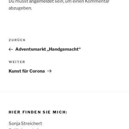
Du musst
angemeldet
sein, um einen Kommentar
abzugeben.
Beitragsnavigation
Vorheriger
ZURÜCK
Beitrag
Adventsmarkt „Handgemacht“
Nächster
WEITER
Beitrag
Kunst für Corona
HIER FINDEN SIE MICH:
Sonja Streichert