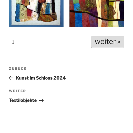
weiter »
1
Beitragsnavigation
Vorheriger
ZURÜCK
Beitrag
Kunst im Schloss 2024
Nächster
WEITER
Beitrag
Textilobjekte